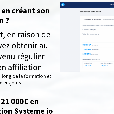
e en créant son
n ?
t, en raison de
vez obtenir au
venu régulier
n affiliation
 long de la formation et
miers jours.
e 21 000€ en
iation Systeme io