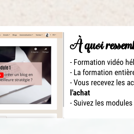
À quoi ressemb
- Formation vidéo h
- La formation entiè
- Vous recevez les a
l'achat
- Suivez les module