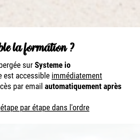
le la formation ?
ébergée sur
Systeme io
re est accessible
immédiatement
ccès par email
automatiquement après
s
étape par étape dans l'ordre